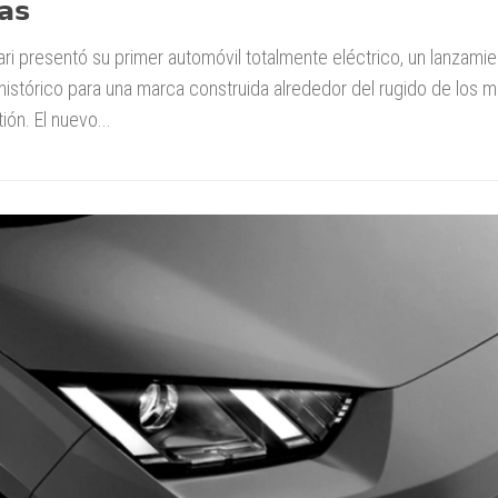
𝗮𝘀
ri presentó su primer automóvil totalmente eléctrico, un lanzami
histórico para una marca construida alrededor del rugido de los 
ón. El nuevo...