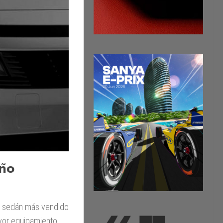
𝗻̃𝗼
l sedán más vendido
ayor equipamiento