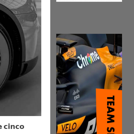
 𝗰𝗶𝗻𝗰𝗼