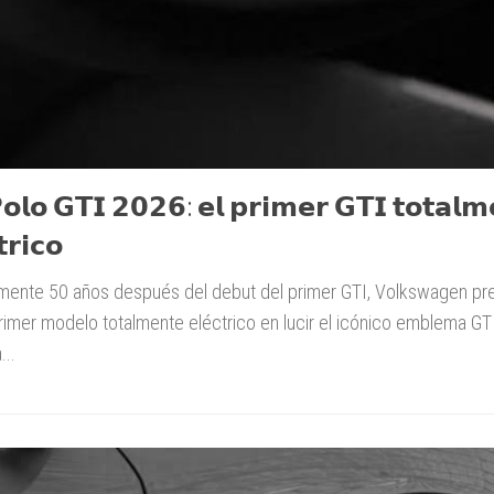
𝗼𝗹𝗼 𝗚𝗧𝗜 𝟮𝟬𝟮𝟲: 𝗲𝗹 𝗽𝗿𝗶𝗺𝗲𝗿 𝗚𝗧𝗜 𝘁𝗼𝘁𝗮𝗹𝗺
𝘁𝗿𝗶𝗰𝗼
ente 50 años después del debut del primer GTI, Volkswagen pres
primer modelo totalmente eléctrico en lucir el icónico emblema GT
...