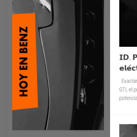
𝗜𝗗. 
𝗲𝗹𝗲́𝗰
Exactam
GTI, el 
potencia