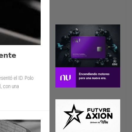
𝗲𝗻𝘁𝗲
entó el ID. Polo
I, con una