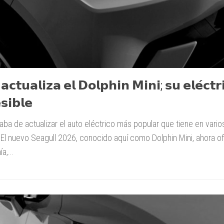
𝗰𝘁𝘂𝗮𝗹𝗶𝘇𝗮 𝗲𝗹 𝗗𝗼𝗹𝗽𝗵𝗶𝗻 𝗠𝗶𝗻𝗶; 𝘀𝘂 𝗲𝗹𝗲́𝗰𝘁𝗿
𝘀𝗶𝗯𝗹𝗲
a de actualizar el auto eléctrico más popular que tiene en vario
El nuevo Seagull 2026, conocido aquí como Dolphin Mini, ahora 
a,...