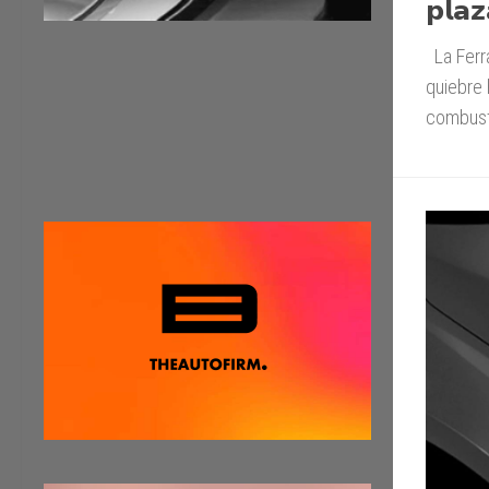
𝗽𝗹𝗮𝘇
La Ferra
quiebre 
combusti