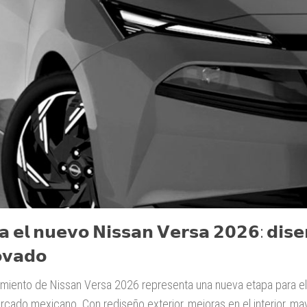
𝗮 𝗲𝗹 𝗻𝘂𝗲𝘃𝗼 𝗡𝗶𝘀𝘀𝗮𝗻 𝗩𝗲𝗿𝘀𝗮 𝟮𝟬𝟮𝟲: 𝗱𝗶𝘀𝗲
𝘃𝗮𝗱𝗼
amiento de Nissan Versa 2026 representa una nueva etapa para e
rcado mexicano. Con rediseño exterior, mejoras en el interior, m