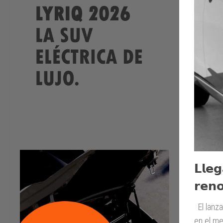
𝗟𝗹𝗲𝗴
𝗿𝗲𝗻
El lanz
en el me