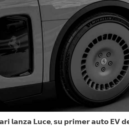
𝗮𝗿𝗶 𝗹𝗮𝗻𝘇𝗮 𝗟𝘂𝗰𝗲, 𝘀𝘂 𝗽𝗿𝗶𝗺𝗲𝗿 𝗮𝘂𝘁𝗼 𝗘𝗩 𝗱