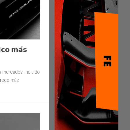
𝗶𝗰𝗼 𝗺𝗮́𝘀
s mercados, incluido
ofrece más