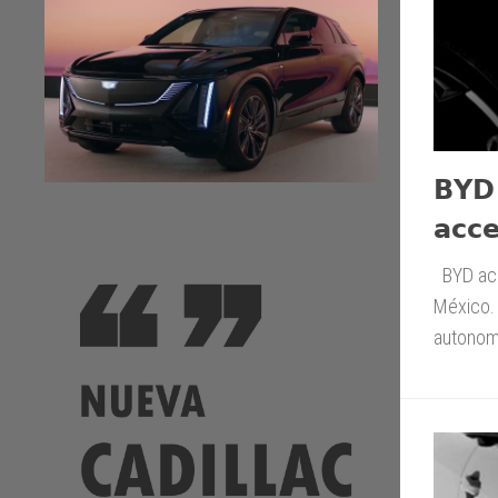
𝗕𝗬𝗗 
𝗮𝗰𝗰𝗲
BYD acab
México. 
autonomí