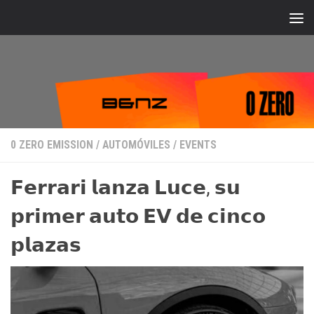
Bajo el contenido
0 ZERO EMISSION
/
AUTOMÓVILES
/
EVENTS
𝗙𝗲𝗿𝗿𝗮𝗿𝗶 𝗹𝗮𝗻𝘇𝗮 𝗟𝘂𝗰𝗲, 𝘀𝘂
𝗽𝗿𝗶𝗺𝗲𝗿 𝗮𝘂𝘁𝗼 𝗘𝗩 𝗱𝗲 𝗰𝗶𝗻𝗰𝗼
𝗽𝗹𝗮𝘇𝗮𝘀