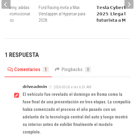
Bad Bunny, adidas
Ford Racing invita a Max
𝗧𝗲𝘀𝗹𝗮 𝗖𝘆𝗯𝗲𝗿𝘁𝗿𝘂𝗰
 para promocionar
Verstappen al Hypercar para
𝟮𝟬𝟮𝟱: 𝗟𝗹𝗲𝗴𝗮 𝗹𝗮 𝗽𝗶
erto Rico
2028
𝗳𝘂𝘁𝘂𝗿𝗶𝘀𝘁𝗮 𝗮 𝗠𝗲́𝘅𝗶
1 RESPUESTA
Comentarios
1
Pingbacks
0
𝗱𝗿𝗶𝘃𝗲𝗮𝗱𝗺𝗶𝗻
2026-05-26 a las 6:33 AM
El vehículo fue revelado el domingo en Roma como la
fase final de una presentación en tres etapas. La compañía
había comenzado el proceso el año pasado con un
adelanto de la tecnología central del auto y luego mostró
su interior antes de exhibir finalmente el modelo
completo.