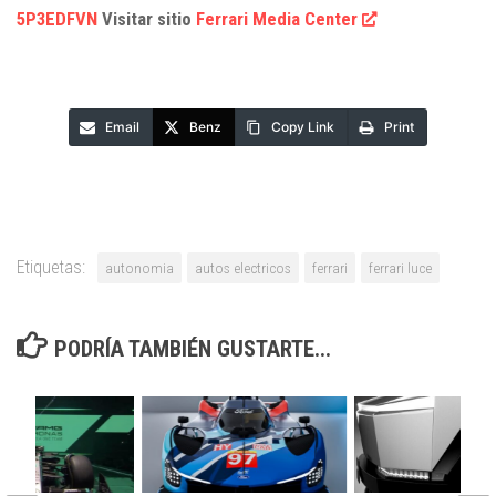
5P3EDFVN
Visitar sitio
Ferrari Media Center
Email
Benz
Copy Link
Print
Etiquetas:
autonomia
autos electricos
ferrari
ferrari luce
PODRÍA TAMBIÉN GUSTARTE...