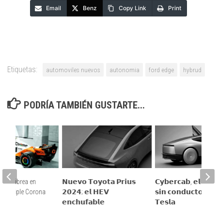
Email
Benz
Copy Link
Print
Etiquetas:
automoviles nuevos
autonomia
ford edge
hybrud
PODRÍA TAMBIÉN GUSTARTE...
rena librea en
𝗡𝘂𝗲𝘃𝗼 𝗧𝗼𝘆𝗼𝘁𝗮 𝗣𝗿𝗶𝘂𝘀
𝗖𝘆𝗯𝗲𝗿𝗰𝗮𝗯, 𝗲𝗹 𝗿𝗼𝗯
 su Triple Corona
𝟮𝟬𝟮𝟰; 𝗲𝗹 𝗛𝗘𝗩
𝘀𝗶𝗻 𝗰𝗼𝗻𝗱𝘂𝗰𝘁𝗼𝗿 𝗱
𝗲𝗻𝗰𝗵𝘂𝗳𝗮𝗯𝗹𝗲
𝗧𝗲𝘀𝗹𝗮