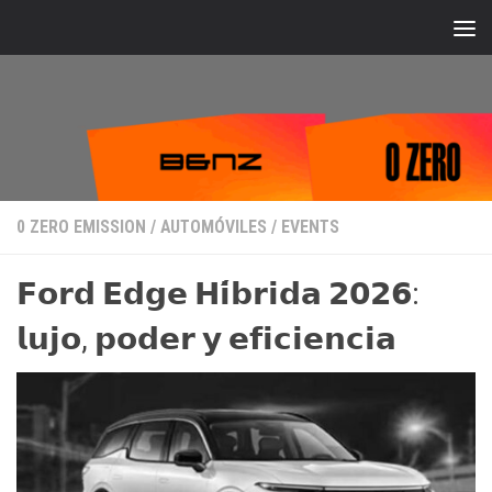
Bajo el contenido
0 ZERO EMISSION
/
AUTOMÓVILES
/
EVENTS
𝗙𝗼𝗿𝗱 𝗘𝗱𝗴𝗲 𝗛𝗶́𝗯𝗿𝗶𝗱𝗮 𝟮𝟬𝟮𝟲:
𝗹𝘂𝗷𝗼, 𝗽𝗼𝗱𝗲𝗿 𝘆 𝗲𝗳𝗶𝗰𝗶𝗲𝗻𝗰𝗶𝗮