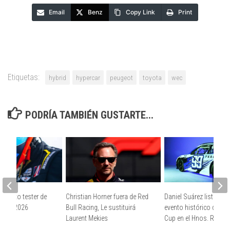
Email
Benz
Copy Link
Print
Etiquetas:
hybrid
hypercar
peugeot
toyota
wec
PODRÍA TAMBIÉN GUSTARTE...
a piloto tester de
Christian Horner fuera de Red
Daniel Suárez listo para
 para 2026
Bull Racing, Le sustituirá
evento histórico de Na
Laurent Mekies
Cup en el Hnos. Rodríg