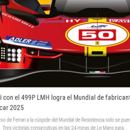
i con el 499P LMH logra el Mundial de fabrican
car 2025
so de Ferrari a la cúspide del Mundial de Resistencia solo se pued
. Tres victorias consecutivas en las 24 Horas de Le Mans para...