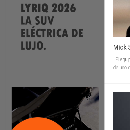
Mick 
El equi
de uno d