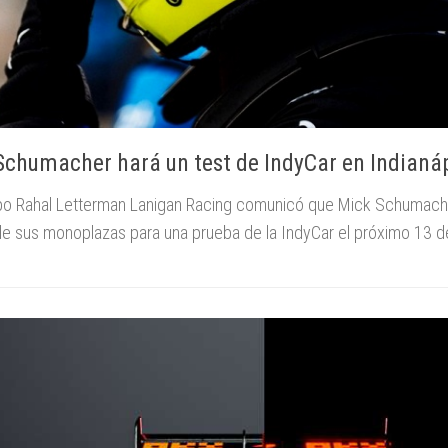
Schumacher hará un test de IndyCar en Indianá
po Rahal Letterman Lanigan Racing comunicó que Mick Schumache
e sus monoplazas para una prueba de la IndyCar el próximo 13 de