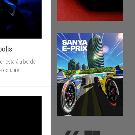
polis
r estará a bordo
 octubre...