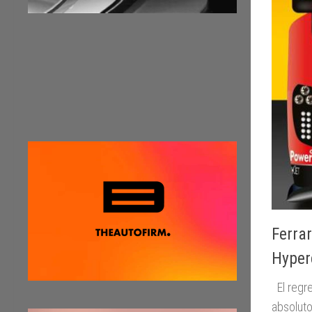
Ferrar
Hyper
El regre
absoluto