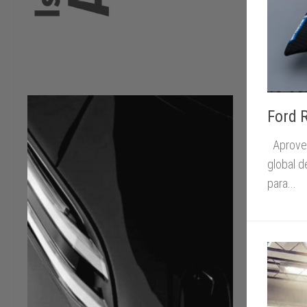
Ford 
Aprovech
global d
para...