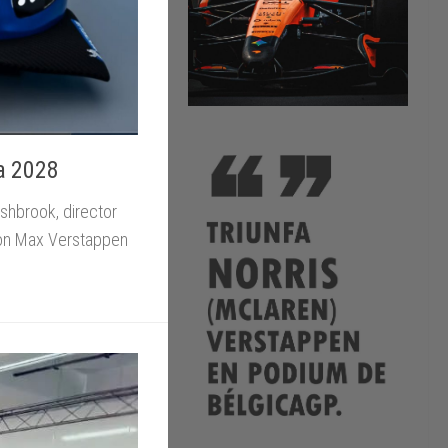
a 2028
shbrook, director
con Max Verstappen