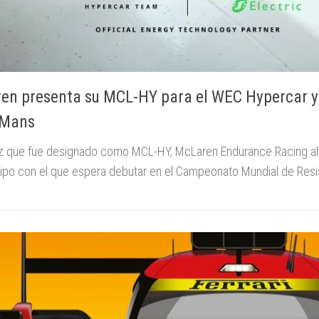
en presenta su MCL-HY para el WEC Hypercar y
 Mans
 que fue designado como MCL-HY, McLaren Endurance Racing ah
tipo con el que espera debutar en el Campeonato Mundial de Resis