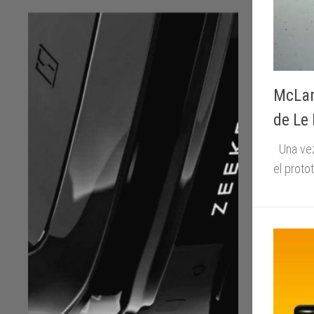
McLar
de Le
Una vez
el proto