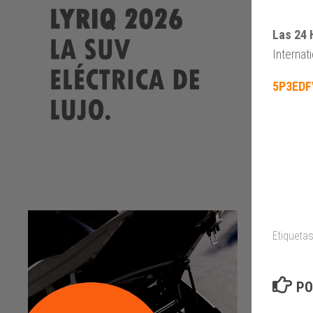
Las 24 
Interna
5P3EDF
Etiquetas
PO