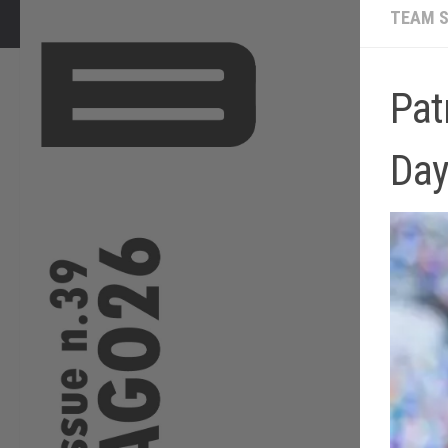
TEAM 
Pat
Day