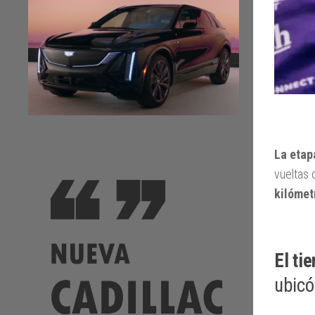
La etap
vueltas
kilómet
El ti
ubicó