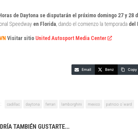
Horas de Daytona se disputarán el próximo domingo 27 y 28 
tional Speedway
en Florida
, dando el comienzo la temporada
del 
VN
Visitar sitio
United Autosport Media Center
Email
Benz
Copy 
:
cadillac
daytona
ferrari
lamborghini
mexico
patricio o´ward
DRÍA TAMBIÉN GUSTARTE...