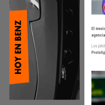
El mexi
agencia
Los pilo
Prototi