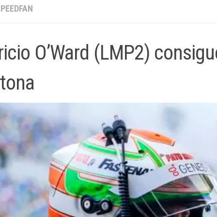
SPEEDFAN
ricio O’Ward (LMP2) consigue
tona