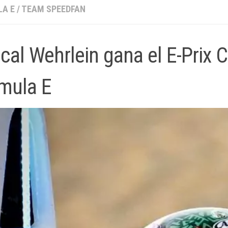
A E
/
TEAM SPEEDFAN
cal Wehrlein gana el E-Prix
mula E