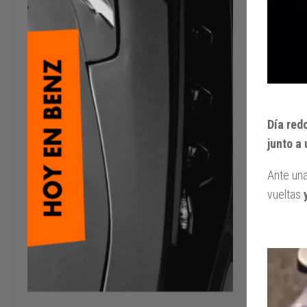
Día red
junto a
Ante una
vueltas