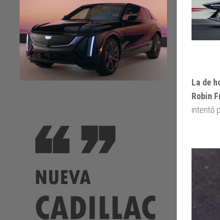
La de h
Robin Fr
intentó