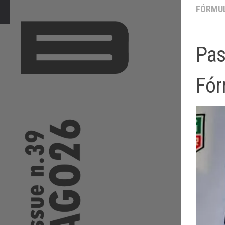
FÓRMUL
Pas
Fór