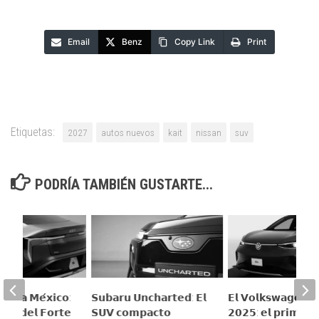
Email
Benz
Copy Link
Print
Etiquetas:
2027
autos nuevos
kait
nissan
suv
PODRÍA TAMBIÉN GUSTARTE...
𝗲𝗴𝗮 𝗮 𝗠𝗲́𝘅𝗶𝗰𝗼:
𝗦𝘂𝗯𝗮𝗿𝘂 𝗨𝗻𝗰𝗵𝗮𝗿𝘁𝗲𝗱: 𝗘𝗹
𝗘𝗹 𝗩𝗼𝗹𝗸𝘀𝘄𝗮𝗴𝗲𝗻 𝗜
𝘂𝘁𝗼 𝗱𝗲𝗹 𝗙𝗼𝗿𝘁𝗲
𝗦𝗨𝗩 𝗰𝗼𝗺𝗽𝗮𝗰𝘁𝗼
𝟮𝟬𝟮𝟱: 𝗲𝗹 𝗽𝗿𝗶𝗺𝗲𝗿 