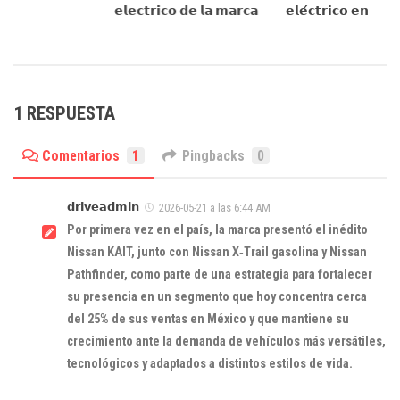
𝗲𝗹𝗲𝗰𝘁𝗿𝗶𝗰𝗼 𝗱𝗲 𝗹𝗮 𝗺𝗮𝗿𝗰𝗮
𝗲𝗹𝗲́𝗰𝘁𝗿𝗶𝗰𝗼 𝗲𝗻 𝗠𝗲́
1 RESPUESTA
Comentarios
1
Pingbacks
0
𝗱𝗿𝗶𝘃𝗲𝗮𝗱𝗺𝗶𝗻
2026-05-21 a las 6:44 AM
Por primera vez en el país, la marca presentó el inédito
Nissan KAIT, junto con Nissan X‑Trail gasolina y Nissan
Pathfinder, como parte de una estrategia para fortalecer
su presencia en un segmento que hoy concentra cerca
del 25% de sus ventas en México y que mantiene su
crecimiento ante la demanda de vehículos más versátiles,
tecnológicos y adaptados a distintos estilos de vida.