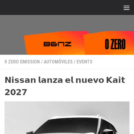
Bajo el contenido
0 ZERO EMISSION
/
AUTOMÓVILES
/
EVENTS
𝗡𝗶𝘀𝘀𝗮𝗻 𝗹𝗮𝗻𝘇𝗮 𝗲𝗹 𝗻𝘂𝗲𝘃𝗼 𝗞𝗮𝗶𝘁
𝟮𝟬𝟮𝟳