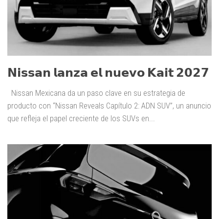
𝗡𝗶𝘀𝘀𝗮𝗻 𝗹𝗮𝗻𝘇𝗮 𝗲𝗹 𝗻𝘂𝗲𝘃𝗼 𝗞𝗮𝗶𝘁 𝟮𝟬𝟮𝟳
Nissan Mexicana da un paso clave en su estrategia de
producto con “Nissan Reveals Capítulo 2: ADN SUV”, un anuncio
que refleja el papel creciente de los SUVs en...