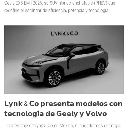
Geely EX5 EM-i 2026, su SUV híbrido enchufable (PHEV) que
redefine el estándar de eficiencia, potencia y tecnología...
𝗟𝘆𝗻𝗸 & 𝗖𝗼 𝗽𝗿𝗲𝘀𝗲𝗻𝘁𝗮 𝗺𝗼𝗱𝗲𝗹𝗼𝘀 𝗰𝗼𝗻
𝘁𝗲𝗰𝗻𝗼𝗹𝗼𝗴𝗶́𝗮 𝗱𝗲 𝗚𝗲𝗲𝗹𝘆 𝘆 𝗩𝗼𝗹𝘃𝗼
El aterrizaje de Lynk & Co en México, el pasado mes de mayo