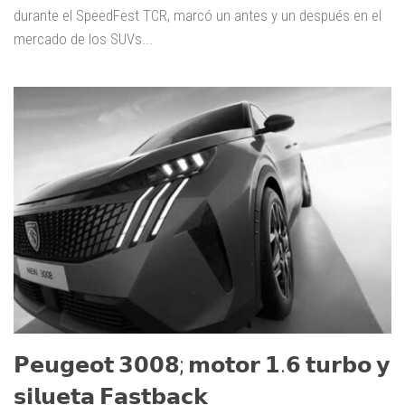
durante el SpeedFest TCR, marcó un antes y un después en el
mercado de los SUVs...
𝗣𝗲𝘂𝗴𝗲𝗼𝘁 𝟯𝟬𝟬𝟴; 𝗺𝗼𝘁𝗼𝗿 𝟭.𝟲 𝘁𝘂𝗿𝗯𝗼 𝘆
𝘀𝗶𝗹𝘂𝗲𝘁𝗮 𝗙𝗮𝘀𝘁𝗯𝗮𝗰𝗸