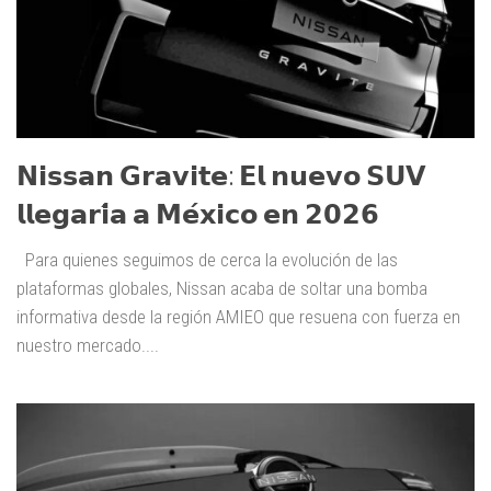
𝗡𝗶𝘀𝘀𝗮𝗻 𝗚𝗿𝗮𝘃𝗶𝘁𝗲: 𝗘𝗹 𝗻𝘂𝗲𝘃𝗼 𝗦𝗨𝗩
𝗹𝗹𝗲𝗴𝗮𝗿𝗶́𝗮 𝗮 𝗠𝗲́𝘅𝗶𝗰𝗼 𝗲𝗻 𝟮𝟬𝟮𝟲
Para quienes seguimos de cerca la evolución de las
plataformas globales, Nissan acaba de soltar una bomba
informativa desde la región AMIEO que resuena con fuerza en
nuestro mercado....