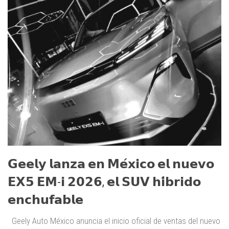
𝗚𝗲𝗲𝗹𝘆 𝗹𝗮𝗻𝘇𝗮 𝗲𝗻 𝗠𝗲́𝘅𝗶𝗰𝗼 𝗲𝗹 𝗻𝘂𝗲𝘃𝗼
𝗘𝗫𝟱 𝗘𝗠-𝗶 𝟮𝟬𝟮𝟲, 𝗲𝗹 𝗦𝗨𝗩 𝗵𝗶́𝗯𝗿𝗶𝗱𝗼
𝗲𝗻𝗰𝗵𝘂𝗳𝗮𝗯𝗹𝗲
Geely Auto México anuncia el inicio oficial de ventas del nuevo