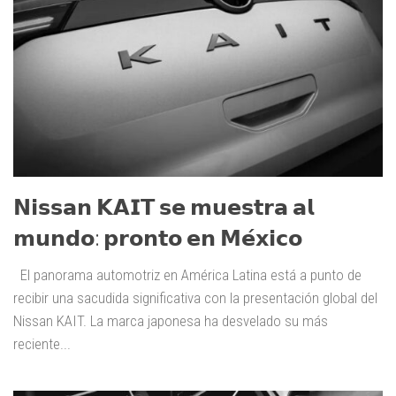
𝗡𝗶𝘀𝘀𝗮𝗻 𝗞𝗔𝗜𝗧 𝘀𝗲 𝗺𝘂𝗲𝘀𝘁𝗿𝗮 𝗮𝗹
𝗺𝘂𝗻𝗱𝗼: 𝗽𝗿𝗼𝗻𝘁𝗼 𝗲𝗻 𝗠𝗲́𝘅𝗶𝗰𝗼
El panorama automotriz en América Latina está a punto de
recibir una sacudida significativa con la presentación global del
Nissan KAIT. La marca japonesa ha desvelado su más
reciente...