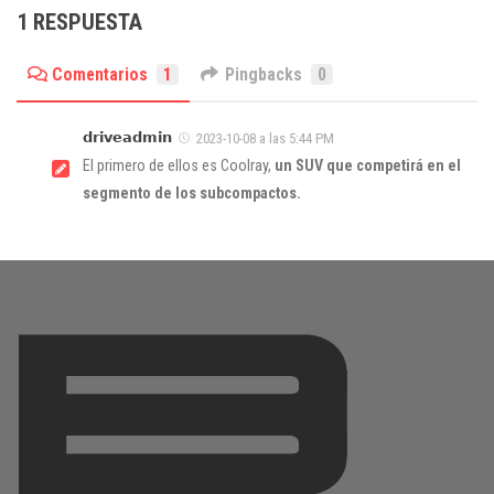
1 RESPUESTA
Comentarios
1
Pingbacks
0
𝗱𝗿𝗶𝘃𝗲𝗮𝗱𝗺𝗶𝗻
2023-10-08 a las 5:44 PM
El primero de ellos es Coolray,
un SUV que competirá en el
segmento de los subcompactos.