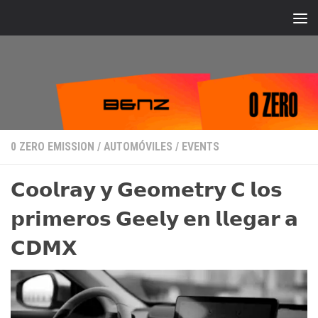
Bajo el contenido
0 ZERO EMISSION
/
AUTOMÓVILES
/
EVENTS
𝗖𝗼𝗼𝗹𝗿𝗮𝘆 𝘆 𝗚𝗲𝗼𝗺𝗲𝘁𝗿𝘆 𝗖 𝗹𝗼𝘀
𝗽𝗿𝗶𝗺𝗲𝗿𝗼𝘀 𝗚𝗲𝗲𝗹𝘆 𝗲𝗻 𝗹𝗹𝗲𝗴𝗮𝗿 𝗮
𝗖𝗗𝗠𝗫