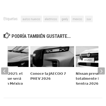
Etiquetas:
autos nuevos
electricos
geely
mexico
suv
PODRÍA TAMBIÉN GUSTARTE...
𝗶𝗰𝗸𝘀 𝟮𝟬𝟮𝟱; 𝗲𝗹
𝗖𝗼𝗻𝗼𝗰𝗲 𝗹𝗮 𝗝𝗔𝗘𝗖𝗢𝗢 𝟳
𝗡𝗶𝘀𝘀𝗮𝗻 𝗽𝗿𝗲𝘀𝗲𝗻𝘁𝗮 
𝗩 𝗾𝘂𝗲 𝘀𝗲𝗿𝗮́
𝗣𝗛𝗘𝗩 𝟮𝟬𝟮𝟲
𝘁𝗼𝘁𝗮𝗹𝗺𝗲𝗻𝘁𝗲 𝗡𝘂𝗲
𝗱𝗼 𝗲𝗻 𝗠𝗲́𝘅𝗶𝗰𝗼
𝗦𝗲𝗻𝘁𝗿𝗮 𝟮𝟬𝟮𝟲