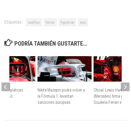
Etiquetas:
cadillac
ferrari
hypercar
wec
PODRÍA TAMBIÉN GUSTARTE...
nfirma pláticas
Nikita Mazepin podrá volver a
Oficial: Lewis Hamilton
Sainz Jr.
la Fórmula 1; levantan
(Mercedes) firma para l
sanciones europeas
Scudería Ferrari en 202