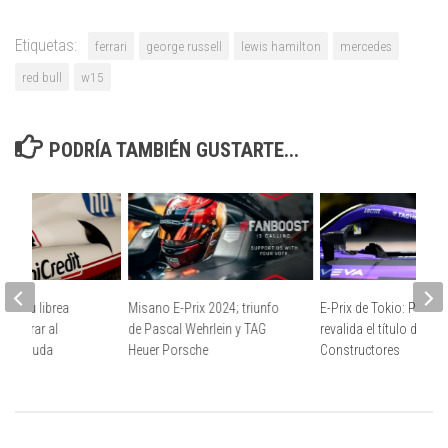
Etiquetas:
ferrari
george russell
lewis hamilton
mercedes
red bull
w15
PODRÍA TAMBIÉN GUSTARTE...
tra su librea
Misano E-Prix 2024; triunfo
E-Prix de Tokio: Porsc
a honrar al
de Pascal Wehrlein y TAG
revalida el título de
Niki Lauda
Heuer Porsche
Constructores