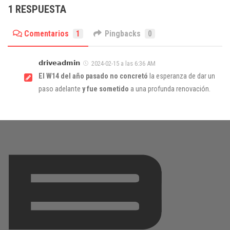
1 RESPUESTA
Comentarios
1
Pingbacks
0
𝗱𝗿𝗶𝘃𝗲𝗮𝗱𝗺𝗶𝗻
2024-02-15 a las 6:36 AM
El W14 del año pasado no concretó
la esperanza de dar un
paso adelante
y fue sometido
a una profunda renovación.