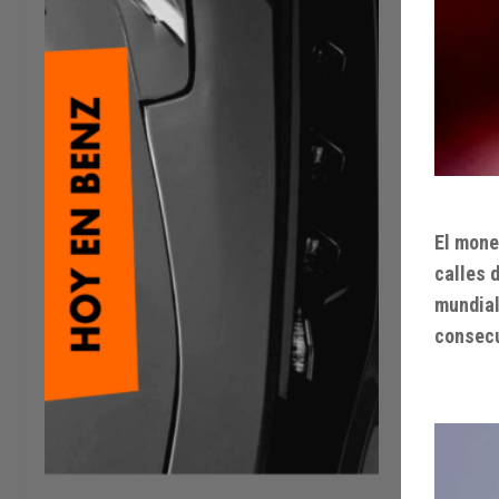
El mone
calles 
mundial
consecu