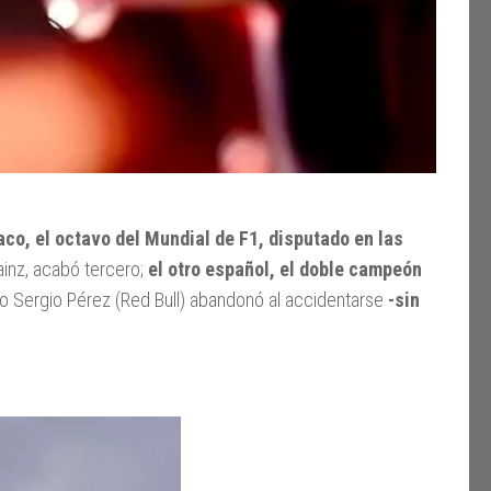
co, el octavo del Mundial de F1, disputado en las
inz, acabó tercero;
el otro español, el doble campeón
o Sergio Pérez (Red Bull) abandonó al accidentarse
-sin