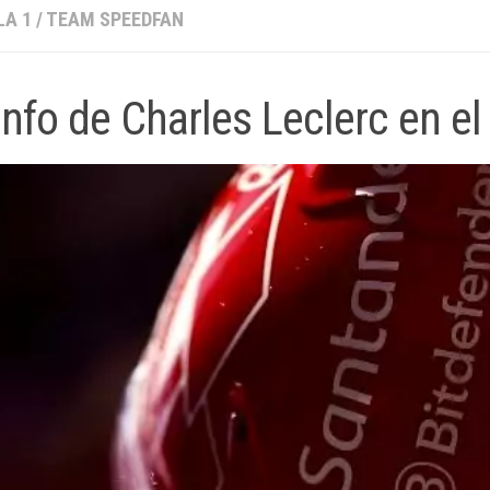
A 1
/
TEAM SPEEDFAN
unfo de Charles Leclerc en e