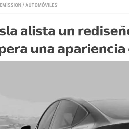
 EMISSION
/
AUTOMÓVILES
𝘀𝗹𝗮 𝗮𝗹𝗶𝘀𝘁𝗮 𝘂𝗻 𝗿𝗲𝗱𝗶𝘀𝗲𝗻
𝗽𝗲𝗿𝗮 𝘂𝗻𝗮 𝗮𝗽𝗮𝗿𝗶𝗲𝗻𝗰𝗶𝗮 