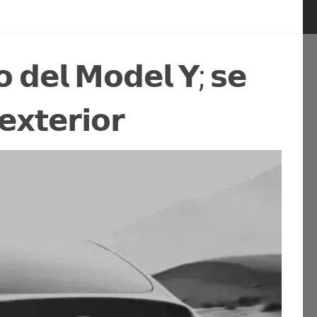
̃𝗼 𝗱𝗲𝗹 𝗠𝗼𝗱𝗲𝗹 𝗬; 𝘀𝗲
𝘅𝘁𝗲𝗿𝗶𝗼𝗿