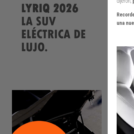
dijeron,
Recorde
una nue