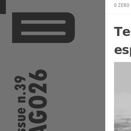
0 ZERO
𝗧𝗲
𝗲𝘀