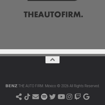
𝗕𝗘𝗡𝗭 THE AUTO FIRM. México © 2026 All Rights Reserved.