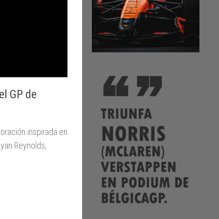
el GP de
oración inspirada en
Ryan Reynolds,