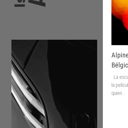
Alpin
Bélgi
La escud
la pelíc
quien...