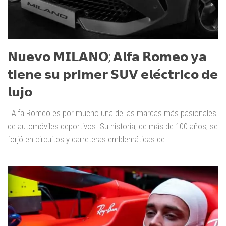
𝗡𝘂𝗲𝘃𝗼 𝗠𝗜𝗟𝗔𝗡𝗢; 𝗔𝗹𝗳𝗮 𝗥𝗼𝗺𝗲𝗼 𝘆𝗮
𝘁𝗶𝗲𝗻𝗲 𝘀𝘂 𝗽𝗿𝗶𝗺𝗲𝗿 𝗦𝗨𝗩 𝗲𝗹𝗲́𝗰𝘁𝗿𝗶𝗰𝗼 𝗱𝗲
𝗹𝘂𝗷𝗼
Alfa Romeo es por mucho una de las marcas más pasionales
de automóviles deportivos. Su historia, de más de 100 años, se
forjó en circuitos y carreteras emblemáticas de...