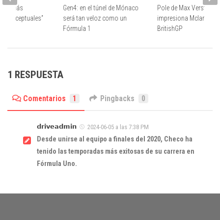
ndrá más
Gen4: en el túnel de Mónaco
Pole de Max Verstappe
es conceptuales”
será tan veloz como un
impresiona Mclaren en 
L60
Fórmula 1
BritishGP
1 RESPUESTA
Comentarios
1
Pingbacks
0
𝗱𝗿𝗶𝘃𝗲𝗮𝗱𝗺𝗶𝗻
2024-06-05 a las 7:38 PM
Desde unirse al equipo a finales del 2020, Checo ha
tenido las temporadas más exitosas de su carrera en
Fórmula Uno.