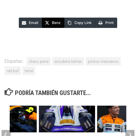
Email
Benz
Copy Link
Print
Etiquetas:
checo perez
escudería telmex
pilotos mexicanos
red bull
telcel
PODRÍA TAMBIÉN GUSTARTE...