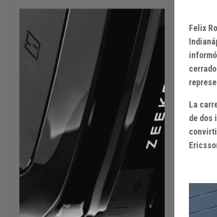
Felix R
Indianá
informó
cerrado
represe
La carr
de dos 
convirt
Ericsso