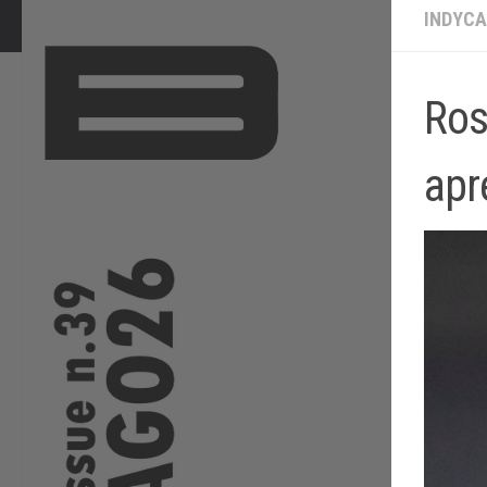
INDYC
Ros
apr