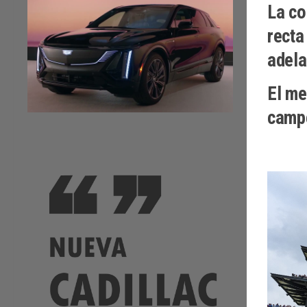
La co
recta
adela
El me
campe