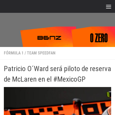
Bajo el contenido
FÓRMULA 1
/
TEAM SPEEDFAN
Patricio O´Ward será piloto de reserva
de McLaren en el #MexicoGP