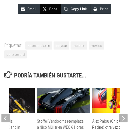
Email
Benz
Copy Link
Print
Etiquetas:
arrow mclaren
indycar
mclaren
mexico
pato óward
PODRÍA TAMBIÉN GUSTARTE...
ENNA” is
Stoffel Vandoorne reemplaza
Álex Palou (Chip Gana
by OKX and in
a Nico Müller en WEC 6 Horas
Racing) otra vez camp