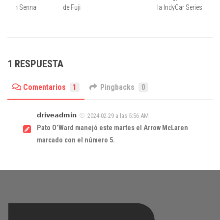
on with Senna
de Fuji
la IndyCar Series
1 RESPUESTA
Comentarios
1
Pingbacks
0
𝗱𝗿𝗶𝘃𝗲𝗮𝗱𝗺𝗶𝗻
2024-02-29 a las 5:56 AM
Pato O’Ward manejó este martes el Arrow McLaren
marcado con el número 5.