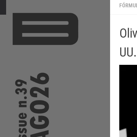
FÓRMUL
Oli
UU.