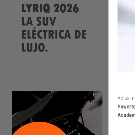
Actualme
Powert
Acade