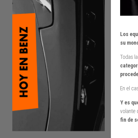
Los equ
su mono
Todas l
categor
procede
En el ca
Y es qu
volante 
fin de 