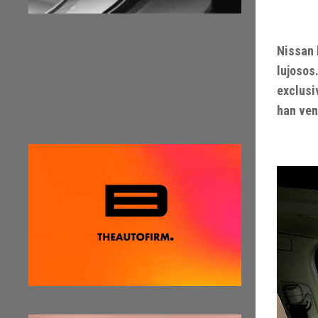
Nissan 
lujosos
exclusi
han ven