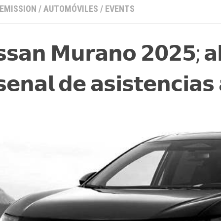
 EMISSION
/
AUTOMÓVILES
/
EVENTS
𝘀𝘀𝗮𝗻 𝗠𝘂𝗿𝗮𝗻𝗼 𝟮𝟬𝟮𝟱; 𝗮
𝘀𝗲𝗻𝗮𝗹 𝗱𝗲 𝗮𝘀𝗶𝘀𝘁𝗲𝗻𝗰𝗶𝗮𝘀 