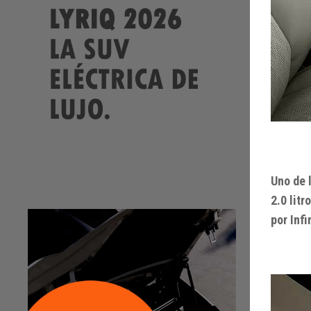
Uno de 
2.0 litr
por Inf