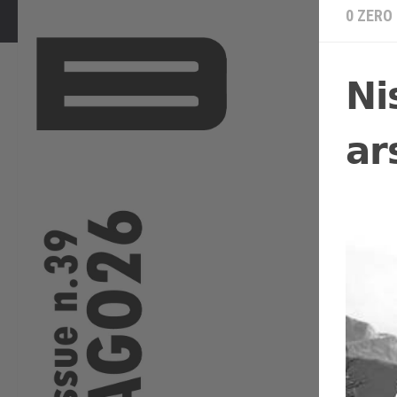
0 ZERO
𝗡𝗶
𝗮𝗿