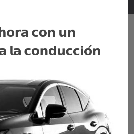
𝗵𝗼𝗿𝗮 𝗰𝗼𝗻 𝘂𝗻
𝗮 𝗹𝗮 𝗰𝗼𝗻𝗱𝘂𝗰𝗰𝗶𝗼́𝗻