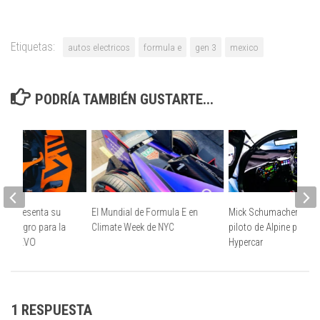
Etiquetas:
autos electricos
formula e
gen 3
mexico
PODRÍA TAMBIÉN GUSTARTE...
en presenta su
El Mundial de Formula E en
Mick Schumacher, nue
ya y negro para la
Climate Week de NYC
piloto de Alpine para e
Gen3 EVO
Hypercar
1 RESPUESTA