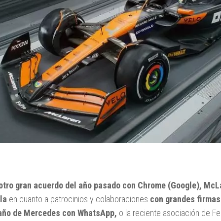
 otro gran acuerdo del año pasado con Chrome (Google), McL
lla
en cuanto a patrocinios y colaboraciones
con grandes firmas
año de Mercedes con WhatsApp,
o la reciente asociación de Fe