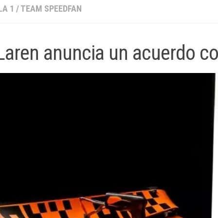
A 1
/
TEAM SPEEDFAN
aren anuncia un acuerdo c