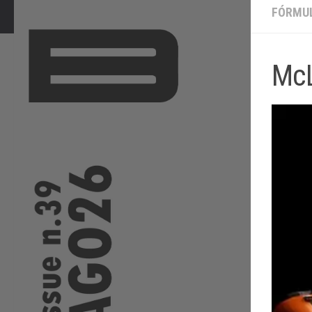
FÓRMUL
McL