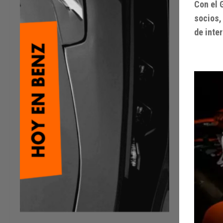
Con el 
socios,
de inter