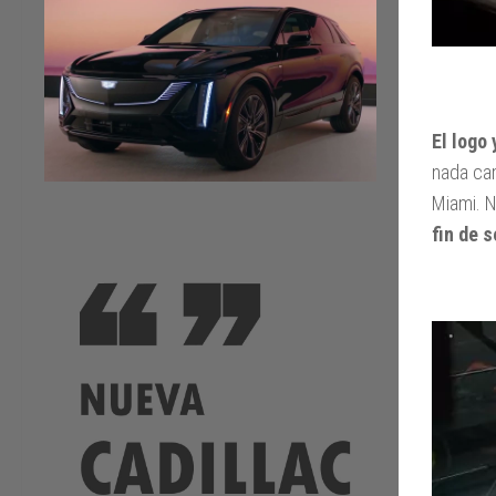
El logo
nada cam
Miami. 
fin de 