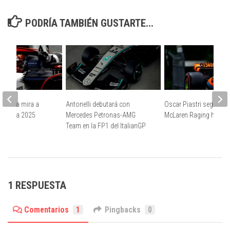
PODRÍA TAMBIÉN GUSTARTE...
ne en la mira a
Antonelli debutará con
Oscar Piastri seguirá e
da para 2025
Mercedes Petronas-AMG
McLaren Raging hasta
Team en la FP1 del ItalianGP
1 RESPUESTA
Comentarios
1
Pingbacks
0