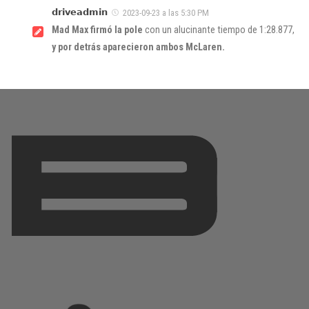
𝗱𝗿𝗶𝘃𝗲𝗮𝗱𝗺𝗶𝗻
2023-09-23 a las 5:30 PM
Mad Max firmó la pole
con un alucinante tiempo de 1:28.877,
y por detrás aparecieron ambos McLaren.