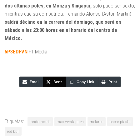
dos últimas poles, en Monza y Singapur,
solo pudo ser sexto;
mientras que su compatriota Fernando Alonso (Aston Martin)
saldrá décimo en la carrera del domingo, que será en
sábado a las 23:00 horas en el horario del centro de
México.
5P3EDFVN
F1 Media
Email
Benz
Copy Link
Print
Etiquetas:
lando norris
max verstappen
mclaren
oscar piastri
red bull