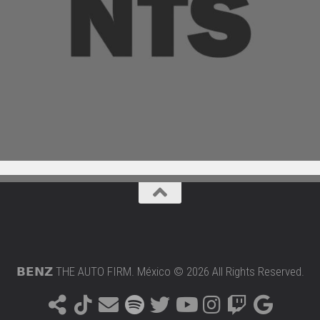
𝗕𝗘𝗡𝗭 THE AUTO FIRM. México © 2026 All Rights Reserved.