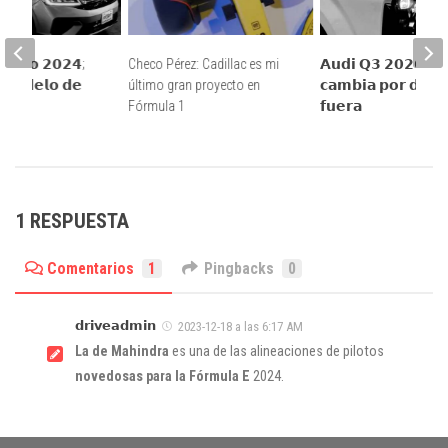
 𝗔𝘃𝗲𝗼 𝟮𝟬𝟮𝟰;
Checo Pérez: Cadillac es mi
𝗔𝘂𝗱𝗶 𝗤𝟯 𝟮𝟬𝟮𝟲; 𝗮𝗵
 𝗺𝗼𝗱𝗲𝗹𝗼 𝗱𝗲
último gran proyecto en
𝗰𝗮𝗺𝗯𝗶𝗮 𝗽𝗼𝗿 𝗱𝗲𝗻𝘁
𝗲𝘁
Fórmula 1
𝗳𝘂𝗲𝗿𝗮
1 RESPUESTA
Comentarios
1
Pingbacks
0
𝗱𝗿𝗶𝘃𝗲𝗮𝗱𝗺𝗶𝗻
2023-12-18 a las 6:17 AM
La de Mahindra
es una de las alineaciones de pilotos
novedosas para la Fórmula E
2024.