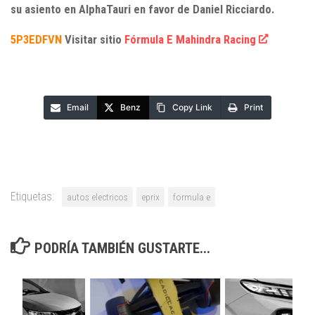
su asiento en AlphaTauri en favor de Daniel Ricciardo.
5P3EDFVN
Visitar sitio
Fórmula E Mahindra Racing
Email
Benz
Copy Link
Print
Etiquetas:
autos electricos
eprix
formula e
PODRÍA TAMBIÉN GUSTARTE...