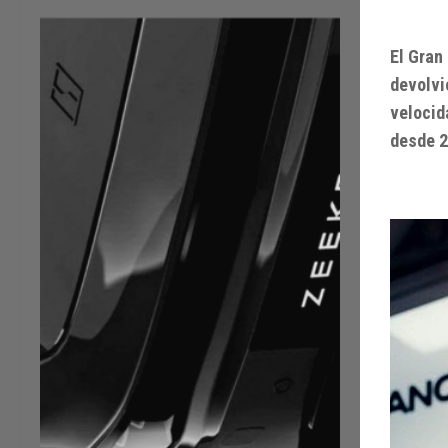
El Gran
devolvi
velocid
desde 2