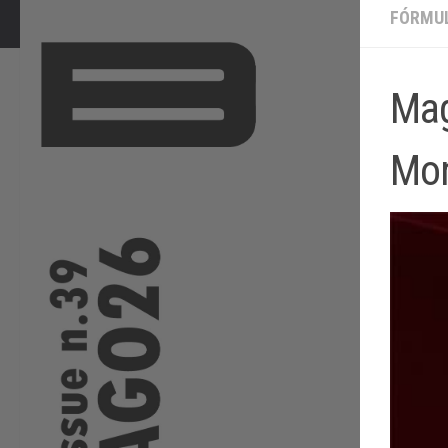
FÓRMUL
Mag
Mo