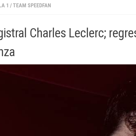
A 1
/
TEAM SPEEDFAN
istral Charles Leclerc; regres
nza