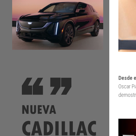
Desde e
Oscar Pi
demostr