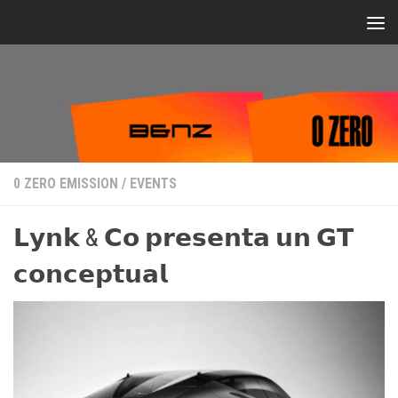
Bajo el contenido
0 ZERO EMISSION
/
EVENTS
𝗟𝘆𝗻𝗸 & 𝗖𝗼 𝗽𝗿𝗲𝘀𝗲𝗻𝘁𝗮 𝘂𝗻 𝗚𝗧
𝗰𝗼𝗻𝗰𝗲𝗽𝘁𝘂𝗮𝗹