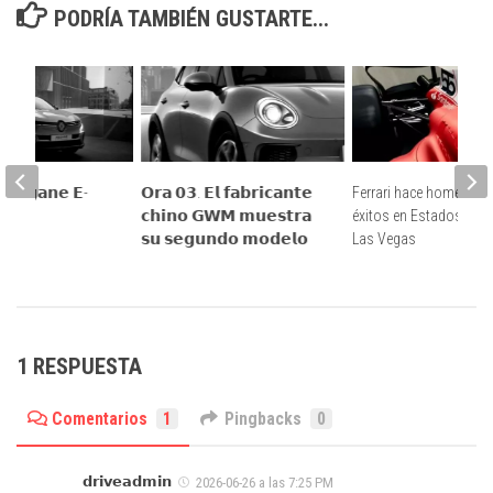
PODRÍA TAMBIÉN GUSTARTE...
 𝗠𝗲𝗴𝗮𝗻𝗲 𝗘-
𝗢𝗿𝗮 𝟬𝟯. 𝗘𝗹 𝗳𝗮𝗯𝗿𝗶𝗰𝗮𝗻𝘁𝗲
Ferrari hace homenaje 
𝟮𝟱
𝗰𝗵𝗶𝗻𝗼 𝗚𝗪𝗠 𝗺𝘂𝗲𝘀𝘁𝗿𝗮
éxitos en Estados Uni
𝘀𝘂 𝘀𝗲𝗴𝘂𝗻𝗱𝗼 𝗺𝗼𝗱𝗲𝗹𝗼
Las Vegas
1 RESPUESTA
Comentarios
1
Pingbacks
0
𝗱𝗿𝗶𝘃𝗲𝗮𝗱𝗺𝗶𝗻
2026-06-26 a las 7:25 PM