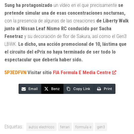
Sung ha protagonizado
un vídeo en el que precisamente
se
pretende simular una de esas concentraciones nocturnas,
con la presencia de algunas de las creaciones
de Liberty Walk
junto al Nissan Leaf Nismo RC conducido por Sacha
Fenetraz
y su decoración de flor de Sakura, así como el Gen3
LBWK.
Lo dicho, una acción promocional de 10, lástima que
el circuito del ePrix no haya terminado de ser todo lo
espectacular que debería haber sido.
5P3EDFVN
Visitar sitio
FIA Formula E Media Centre
Email
Benz
Copy Link
Print
Etiquetas:
autos electricos
ferrari
formula e
gen3