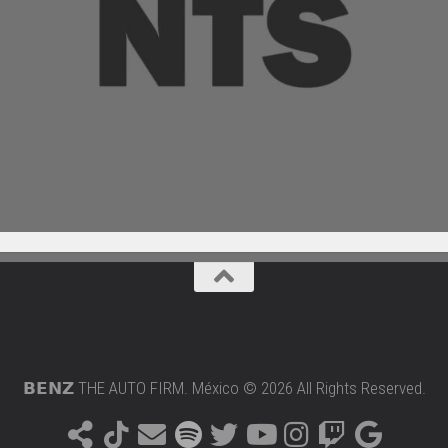
𝗕𝗘𝗡𝗭 THE AUTO FIRM. México © 2026 All Rights Reserved.