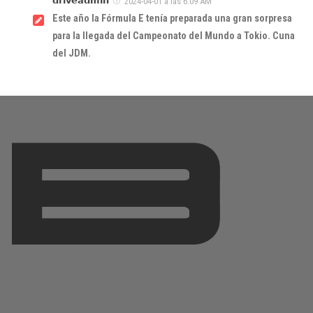
𝗱𝗿𝗶𝘃𝗲𝗮𝗱𝗺𝗶𝗻
2024-04-01 a las 6:09 AM
Este año la Fórmula E tenía preparada una gran sorpresa
para la llegada del Campeonato del Mundo a Tokio. Cuna
del JDM.