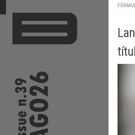
FÓRMUL
Lan
tít