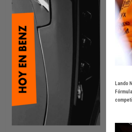
Lando N
Fórmula
competi