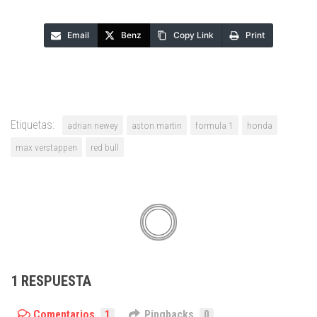
Email
Benz
Copy Link
Print
Etiquetas:
adrian newey
aston martin
formula 1
honda
max verstappen
red bull
1 RESPUESTA
Comentarios
1
Pingbacks
0