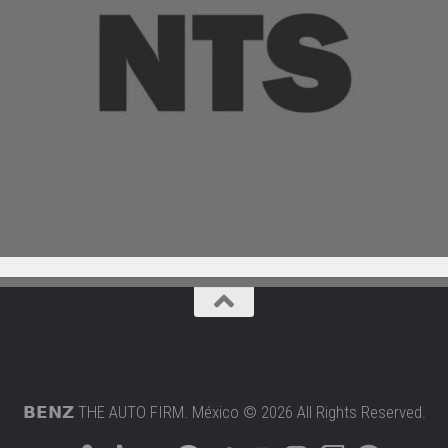
𝗕𝗘𝗡𝗭 THE AUTO FIRM. México © 2026 All Rights Reserved.