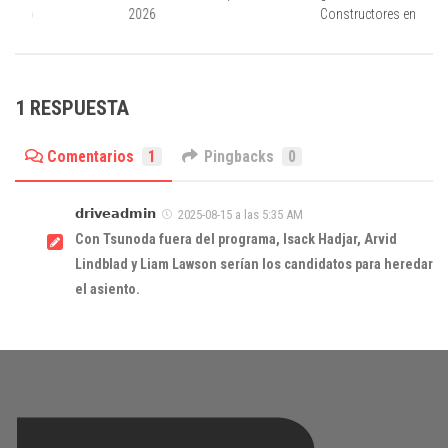
Fiorano
2026
Constructores en Suzu
1 RESPUESTA
Comentarios
1
Pingbacks
0
𝗱𝗿𝗶𝘃𝗲𝗮𝗱𝗺𝗶𝗻
2025-08-15 a las 5:35 AM
Con Tsunoda fuera del programa, Isack Hadjar, Arvid
Lindblad y Liam Lawson serían los candidatos para heredar
el asiento.