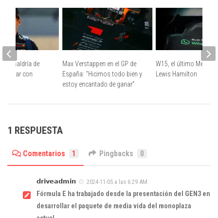
pen saldría de
Max Verstappen en el GP de
W15, el último Mercede
ra firmar con
España: “Hicimos todo bien y
Lewis Hamilton
estoy encantado de ganar”
1 RESPUESTA
Comentarios
1
Pingbacks
0
𝗱𝗿𝗶𝘃𝗲𝗮𝗱𝗺𝗶𝗻
2024-11-05 a las 6:29 AM
Fórmula E ha trabajado desde la presentación del GEN3 en
desarrollar el paquete de media vida del monoplaza
actual.