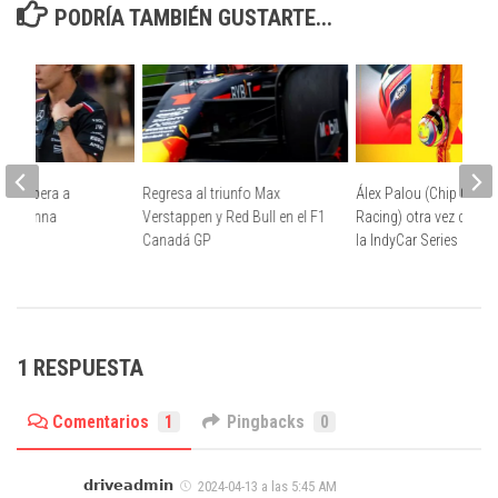
PODRÍA TAMBIÉN GUSTARTE...
lli supera a
Regresa al triunfo Max
Álex Palou (Chip Gana
r y Senna
Verstappen y Red Bull en el F1
Racing) otra vez camp
Canadá GP
la IndyCar Series
1 RESPUESTA
Comentarios
1
Pingbacks
0
𝗱𝗿𝗶𝘃𝗲𝗮𝗱𝗺𝗶𝗻
2024-04-13 a las 5:45 AM