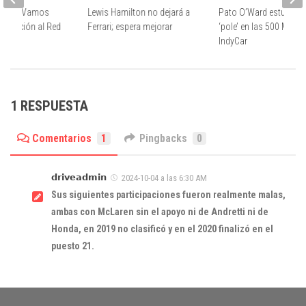
Horner: Vamos
Lewis Hamilton no dejará a
Pato O’Ward estuvo ce
valuación al Red
Ferrari; espera mejorar
‘pole’ en las 500 Millas
 Team
IndyCar
1 RESPUESTA
Comentarios
1
Pingbacks
0
𝗱𝗿𝗶𝘃𝗲𝗮𝗱𝗺𝗶𝗻
2024-10-04 a las 6:30 AM
Sus siguientes participaciones fueron realmente malas,
ambas con McLaren sin el apoyo ni de Andretti ni de
Honda, en 2019 no clasificó y en el 2020 finalizó en el
puesto 21.