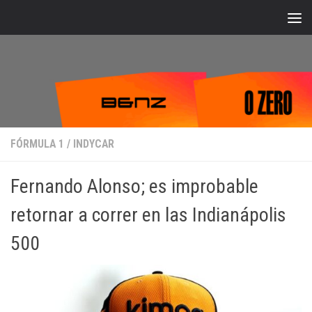
Bajo el contenido
FÓRMULA 1
/
INDYCAR
Fernando Alonso; es improbable
retornar a correr en las Indianápolis
500