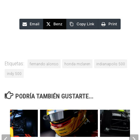
Email
Benz
Copy Link
Print
Etiquetas:
fernando alonso
honda mclaren
indianapolis 500
indy 500
PODRÍA TAMBIÉN GUSTARTE...