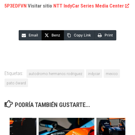
5P3EDFVN
Visitar sitio
NTT IndyCar Series Media Center
Email
Benz
Copy Link
Print
Etiquetas:
autodromo hermanos rodriguez
indycar
mexico
pato óward
PODRÍA TAMBIÉN GUSTARTE...