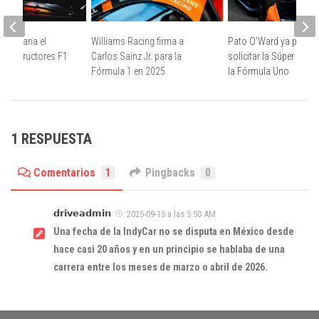
cing gana el
Williams Racing firma a
Pato O’Ward ya puede
 Constructores F1
Carlos Sainz Jr. para la
solicitar la Súper Licen
Fórmula 1 en 2025
la Fórmula Uno
1 RESPUESTA
Comentarios
1
Pingbacks
0
𝗱𝗿𝗶𝘃𝗲𝗮𝗱𝗺𝗶𝗻
2025-09-15 a las 5:50 AM
Una fecha de la IndyCar no se disputa en México desde
hace casi 20 años y en un principio se hablaba de una
carrera entre los meses de marzo o abril de 2026.