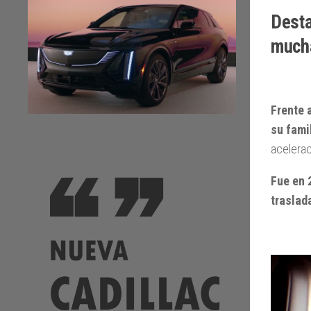
Desta
mucha
Frente 
su fami
acelerac
Fue en 
traslad