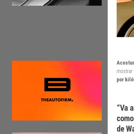
Acostum
mostrar
por kil
“Va a
como 
de Wa