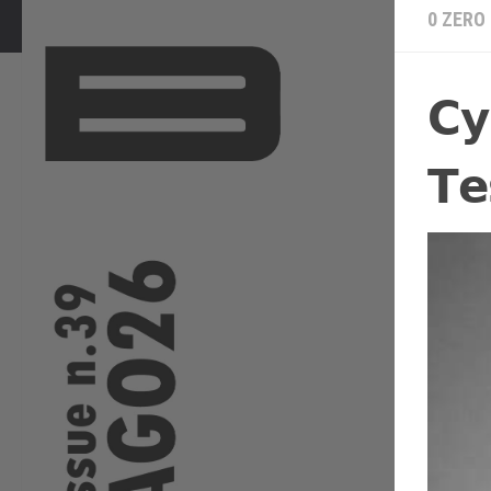
0 ZERO
𝗖𝘆
𝗧𝗲