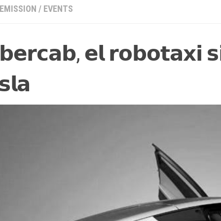
 EMISSION
/
EVENTS
𝗯𝗲𝗿𝗰𝗮𝗯, 𝗲𝗹 𝗿𝗼𝗯𝗼𝘁𝗮𝘅𝗶 
𝘀𝗹𝗮