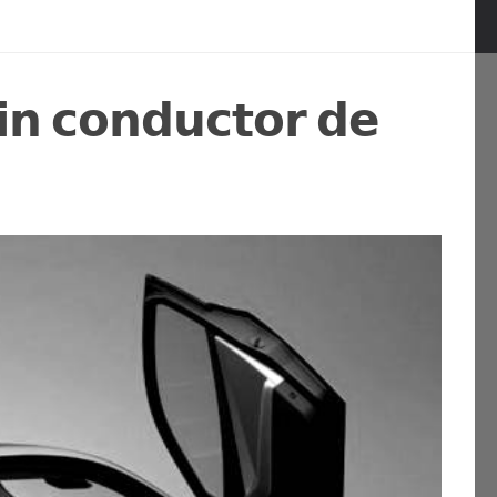
𝗶𝗻 𝗰𝗼𝗻𝗱𝘂𝗰𝘁𝗼𝗿 𝗱𝗲