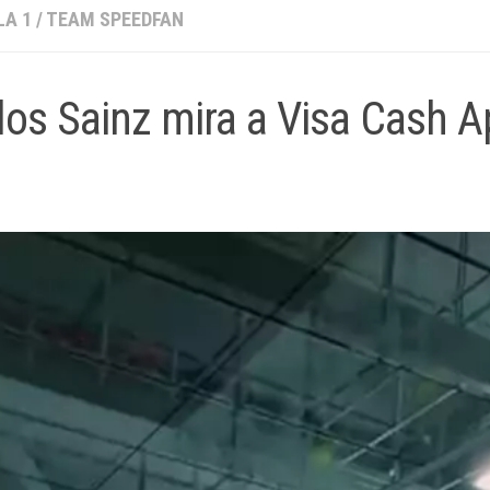
A 1
/
TEAM SPEEDFAN
los Sainz mira a Visa Cash 
l