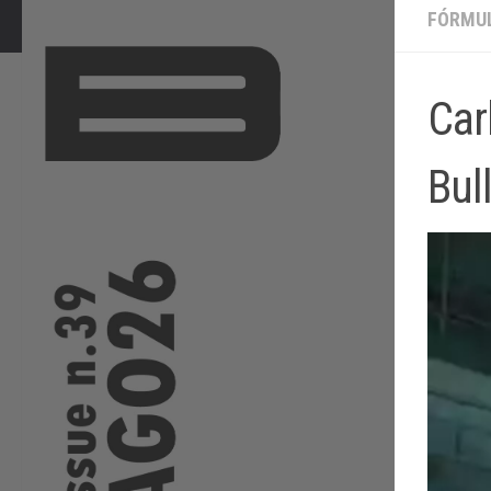
FÓRMUL
Car
Bul