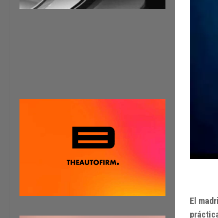
El madr
práctic