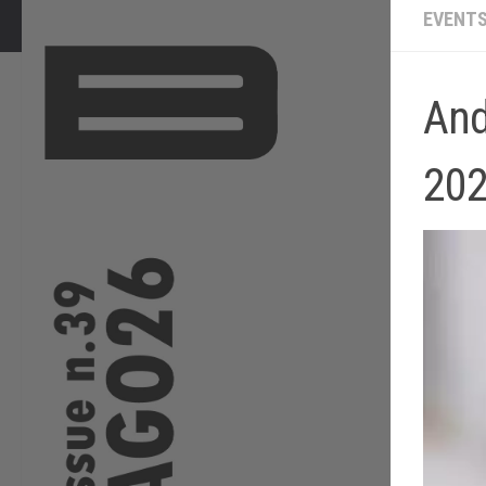
EVENT
And
20