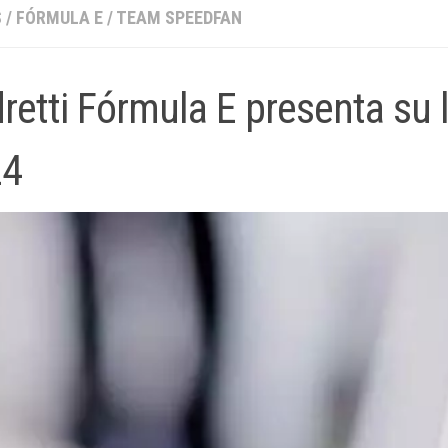
S
/
FÓRMULA E
/
TEAM SPEEDFAN
retti Fórmula E presenta su 
24