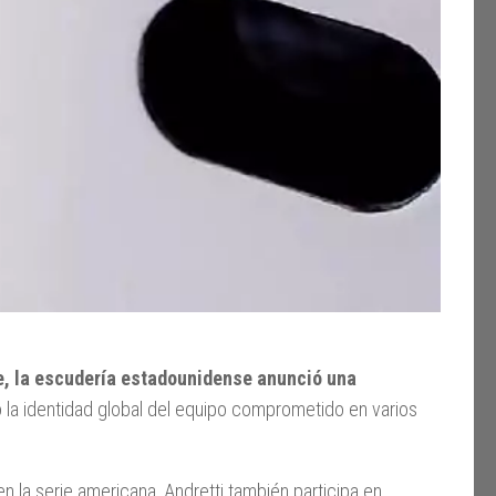
re, la escudería estadounidense anunció una
la identidad global del equipo comprometido en varios
a serie americana, Andretti también participa en