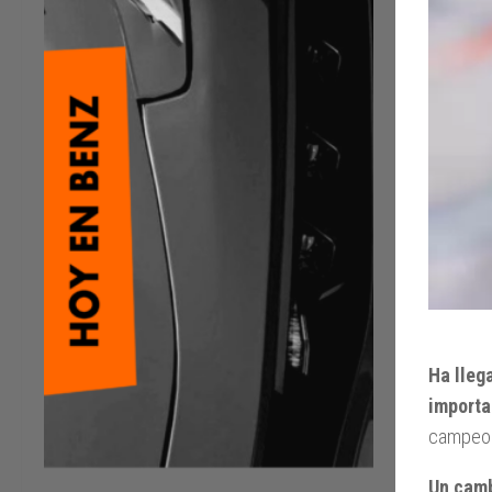
Ha lleg
importa
campeon
Un camb