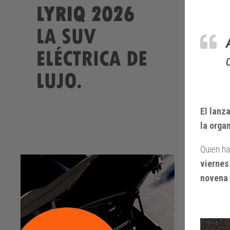
El lanz
la orga
Quien ha
viernes
novena 