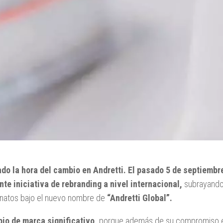
ado la hora del cambio en Andretti. El pasado 5 de septiemb
nte iniciativa de rebranding a nivel internacional,
subrayando 
atos bajo el nuevo nombre de
“Andretti Global”.
io de marca significativo,
porque además de su compromiso en l