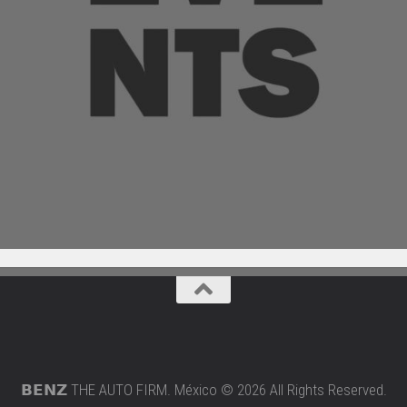
𝗕𝗘𝗡𝗭 THE AUTO FIRM. México © 2026 All Rights Reserved.