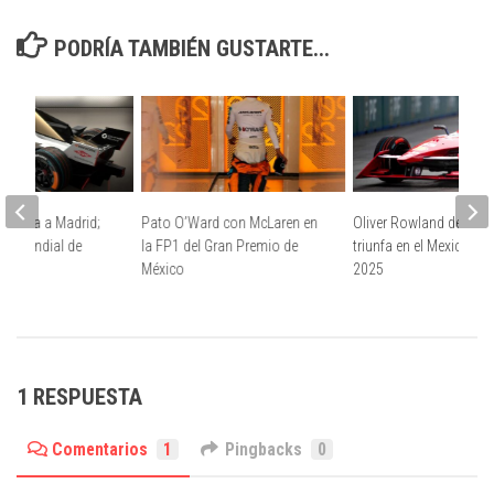
PODRÍA TAMBIÉN GUSTARTE...
E llega a Madrid;
Pato O’Ward con McLaren en
Oliver Rowland de Nis
 el Mundial de
la FP1 del Gran Premio de
triunfa en el Mexico Cit
México
2025
1 RESPUESTA
Comentarios
1
Pingbacks
0