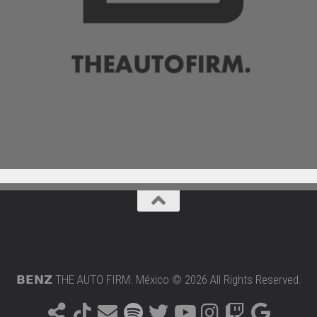
𝗕𝗘𝗡𝗭 THE AUTO FIRM. México © 2026 All Rights Reserved.