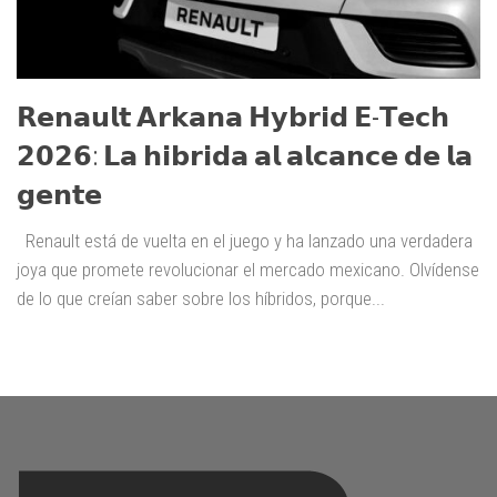
𝗥𝗲𝗻𝗮𝘂𝗹𝘁 𝗔𝗿𝗸𝗮𝗻𝗮 𝗛𝘆𝗯𝗿𝗶𝗱 𝗘-𝗧𝗲𝗰𝗵
𝟮𝟬𝟮𝟲: 𝗟𝗮 𝗵𝗶𝗯𝗿𝗶𝗱𝗮 𝗮𝗹 𝗮𝗹𝗰𝗮𝗻𝗰𝗲 𝗱𝗲 𝗹𝗮
𝗴𝗲𝗻𝘁𝗲
Renault está de vuelta en el juego y ha lanzado una verdadera
joya que promete revolucionar el mercado mexicano. Olvídense
de lo que creían saber sobre los híbridos, porque...