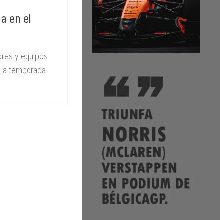
a en el
ores y equipos
n la temporada