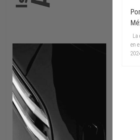
Por
Méx
La c
en e
2024