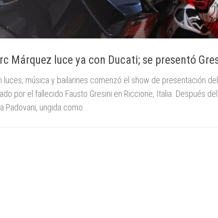
c Márquez luce ya con Ducati; se presentó Gre
luces, música y bailarines comenzó el show de presentación de
ado por el fallecido Fausto Gresini en Riccione, Italia. Después de
a Padovani, ungida como...