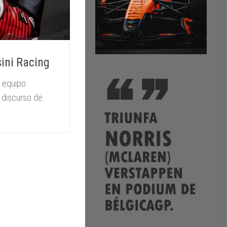
sini Racing
l equipo
l discurso de