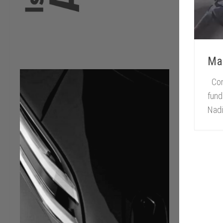
Mar
Con 
fund
Nadi