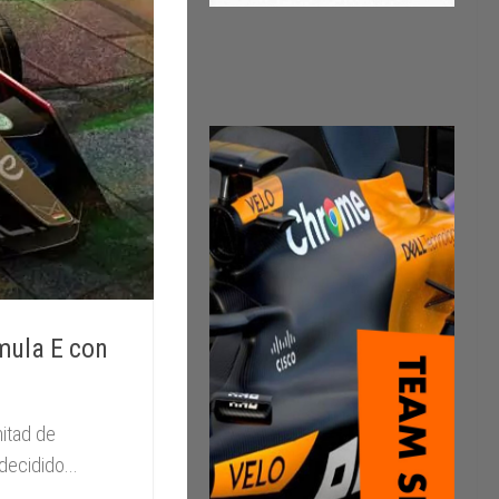
mula E con
mitad de
decidido...