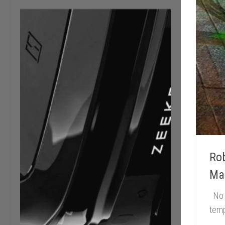
Rob
Ma
No e
temp