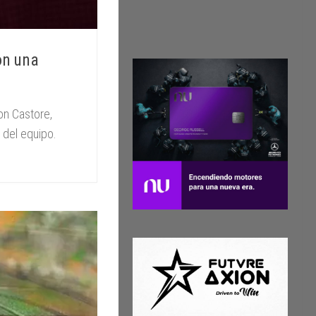
on una
on Castore,
 del equipo.