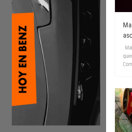
Mah
aso
Mahi
quie
Como