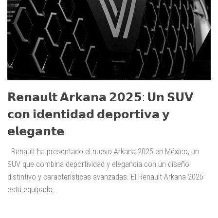
𝗥𝗲𝗻𝗮𝘂𝗹𝘁 𝗔𝗿𝗸𝗮𝗻𝗮 𝟮𝟬𝟮𝟱: 𝗨𝗻 𝗦𝗨𝗩
𝗰𝗼𝗻 𝗶𝗱𝗲𝗻𝘁𝗶𝗱𝗮𝗱 𝗱𝗲𝗽𝗼𝗿𝘁𝗶𝘃𝗮 𝘆
𝗲𝗹𝗲𝗴𝗮𝗻𝘁𝗲
Renault ha presentado el nuevo Arkana 2025 en México, un
SUV que combina deportividad y elegancia con un diseño
distintivo y características avanzadas. El Renault Arkana 2025
está equipado...