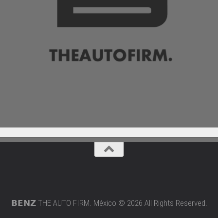
𝗕𝗘𝗡𝗭 THE AUTO FIRM. México © 2026 All Rights Reserved.