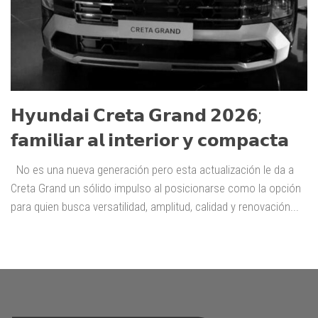
𝗛𝘆𝘂𝗻𝗱𝗮𝗶 𝗖𝗿𝗲𝘁𝗮 𝗚𝗿𝗮𝗻𝗱 𝟮𝟬𝟮𝟲;
𝗳𝗮𝗺𝗶𝗹𝗶𝗮𝗿 𝗮𝗹 𝗶𝗻𝘁𝗲𝗿𝗶𝗼𝗿 𝘆 𝗰𝗼𝗺𝗽𝗮𝗰𝘁𝗮
No es una nueva generación pero esta actualización le da a
Creta Grand un sólido impulso al posicionarse como la opción
para quien busca versatilidad, amplitud, calidad y renovación...