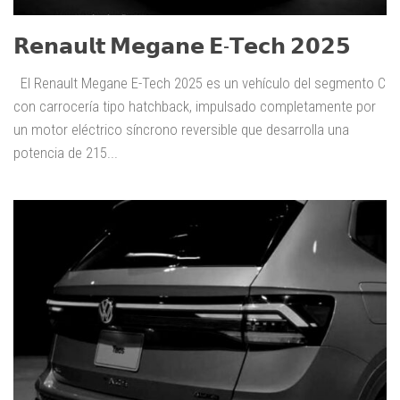
𝗥𝗲𝗻𝗮𝘂𝗹𝘁 𝗠𝗲𝗴𝗮𝗻𝗲 𝗘-𝗧𝗲𝗰𝗵 𝟮𝟬𝟮𝟱
El Renault Megane E-Tech 2025 es un vehículo del segmento C
con carrocería tipo hatchback, impulsado completamente por
un motor eléctrico síncrono reversible que desarrolla una
potencia de 215...