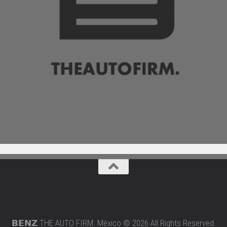
𝗕𝗘𝗡𝗭 THE AUTO FIRM. México © 2026 All Rights Reserved.