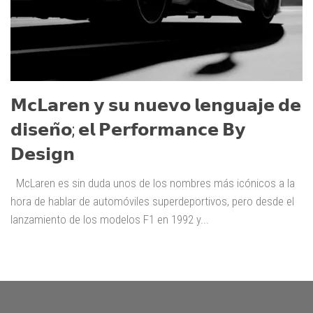
𝗠𝗰𝗟𝗮𝗿𝗲𝗻 𝘆 𝘀𝘂 𝗻𝘂𝗲𝘃𝗼 𝗹𝗲𝗻𝗴𝘂𝗮𝗷𝗲 𝗱𝗲
𝗱𝗶𝘀𝗲𝗻̃𝗼; 𝗲𝗹 𝗣𝗲𝗿𝗳𝗼𝗿𝗺𝗮𝗻𝗰𝗲 𝗕𝘆
𝗗𝗲𝘀𝗶𝗴𝗻
McLaren es sin duda unos de los nombres más icónicos a la
hora de hablar de automóviles superdeportivos, pero desde el
lanzamiento de los modelos F1 en 1992 y...