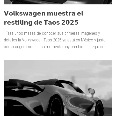
𝗩𝗼𝗹𝗸𝘀𝘄𝗮𝗴𝗲𝗻 𝗺𝘂𝗲𝘀𝘁𝗿𝗮 𝗲𝗹
𝗿𝗲𝘀𝘁𝗶𝗹𝗶𝗻𝗴 𝗱𝗲 𝗧𝗮𝗼𝘀 𝟮𝟬𝟮𝟱
Tras unos meses de conocer sus primeras imágenes y
detalles la Volkswagen Taos 2025 ya está en México y justo
como auguramos en su momento hay cambios en equipo...