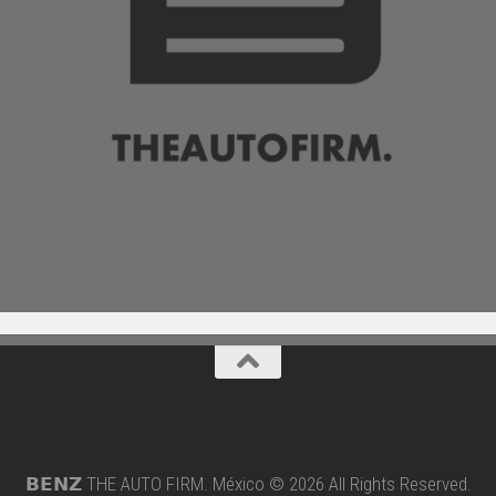
𝗕𝗘𝗡𝗭 THE AUTO FIRM. México © 2026 All Rights Reserved.